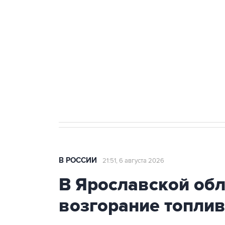
теракт на объекте Росгвардии
Как российские медицинские т
Социальная реклама, АНО «Национальные приоритеты».
И
Аксенов сообщил о четвертом п
Крым
В РОССИИ
21:51, 6 августа 2026
В Ярославской об
возгорание топли