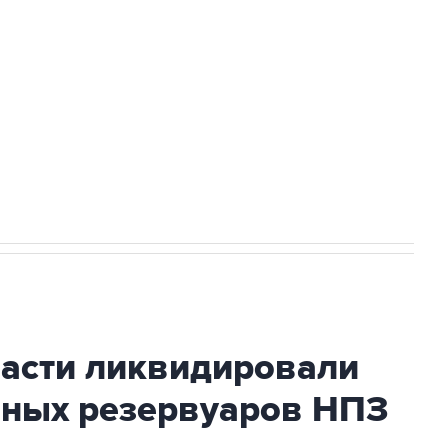
ехнологии выходят на мировые рынки
НН 7725383515 Erid: F7NfYUJCUneVdTRF8PRs
огибшем в результате атаки ВСУ на
ласти ликвидировали
вных резервуаров НПЗ