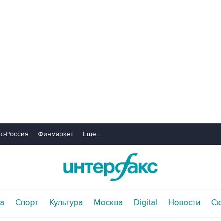
с-Россия
Финмаркет
Еще...
а
Спорт
Культура
Москва
Digital
Новости
С