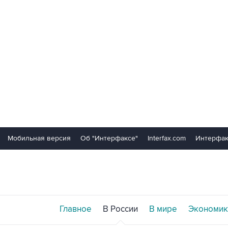
Мобильная версия
Об "Интерфаксе"
Interfax.com
Интерфак
Главное
В России
В мире
Экономик