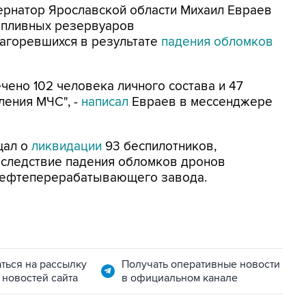
убернатор Ярославской области Михаил Евраев
опливных резервуаров
агоревшихся в результате
падения обломков
ено 102 человека личного состава и 47
ления МЧС", -
написал
Евраев в мессенджере
щал о
ликвидации
93 беспилотников,
Вследствие падения обломков дронов
нефтеперерабатывающего завода.
ться на рассылку
Получать оперативные новости
 новостей сайта
в официальном канале