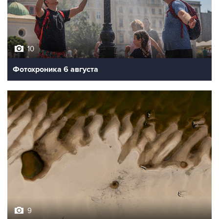
10
Фотохроника 6 августа
9
Обмеление Дуная