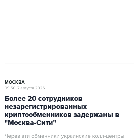
Беспилотные технологии и ИИ на службе у
электросетевых объектов и агрокомплексов
Социальная реклама, АНО «Национальные приоритеты».
ИНН 7725383515 Erid: F7NfYUJCUneVdwcydK6A
Аксенов сообщил о четвертом погибшем в
результате атаки ВСУ на Крым
МОСКВА
09:50, 7 августа 2026
Более 20 сотрудников
незарегистрированных
криптообменников задержаны в
"Москва-Сити"
Через эти обменники украинские колл-центры