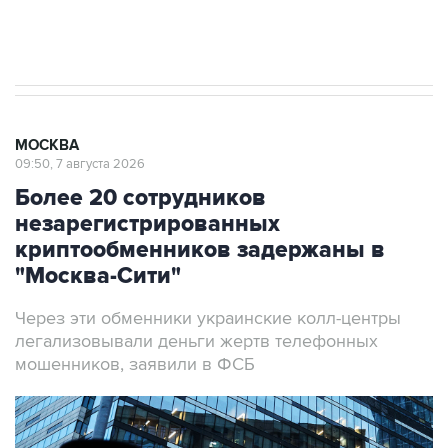
Аксенов сообщил о четвертом погибшем в
результате атаки ВСУ на Крым
МОСКВА
09:50, 7 августа 2026
Более 20 сотрудников
незарегистрированных
криптообменников задержаны в
"Москва-Сити"
Через эти обменники украинские колл-центры
легализовывали деньги жертв телефонных
мошенников, заявили в ФСБ