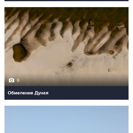
9
Обмеление Дуная