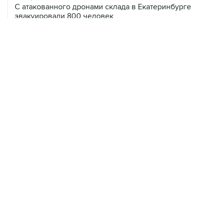
С атакованного дронами склада в Екатеринбурге
эвакуировали 800 человек
07 августа, 07:46
В Екатеринбурге тушат пожар на логистическом
объекте Wildberries
07 августа, 04:02
Землетрясение магнитудой 4,1 зафиксировано в Туве