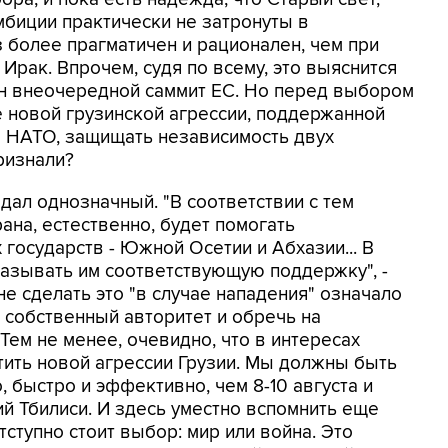
мбиции практически не затронуты в
з более прагматичен и рационален, чем при
Ирак. Впрочем, судя по всему, это выяснится
чен внеочередной саммит ЕС. Но перед выбором
ае новой грузинской агрессии, поддержанной
 НАТО, защищать независимость двух
ризнали?
ал однозначный. "В соответствии с тем
рана, естественно, будет помогать
 государств - Южной Осетии и Абхазии... В
казывать им соответствующую поддержку", -
не сделать это "в случае нападения" означало
 собственный авторитет и обречь на
Тем не менее, очевидно, что в интересах
тить новой агрессии Грузии. Мы должны быть
 быстро и эффективно, чем 8-10 августа и
 Тбилиси. И здесь уместно вспомнить еще
тступно стоит выбор: мир или война. Это