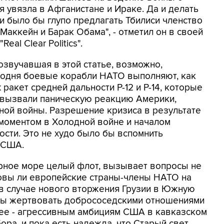
я увязла в Афганистане и Ираке. Да и делать
ции было бы глупо предлагать Тбилиси членство
Маккейн и Барак Обама", - отметил он в своей
eal Clear Politics".
озвучавшая в этой статье, возможно,
егодня боевые корабли НАТО выполняют, как
х ракет средней дальности Р-12 и Р-14, которые
 и вызвали паническую реакцию Америки,
ной войны. Разрешение кризиса в результате
моментом в Холодной войне и началом
сти. Это не худо было бы вспомнить
 США.
рное море целый флот, вызывает вопросы не
отовы ли европейские страны-члены НАТО на
в случае нового вторжения Грузии в Южную
цы жертвовать добрососедскими отношениями
нее - агрессивным амбициям США в кавказском
ора, и пока есть надежда, что Старый свет,