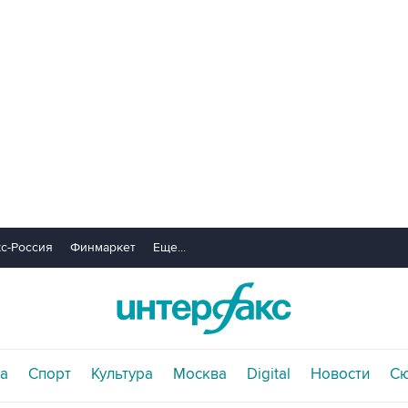
с-Россия
Финмаркет
Еще...
а
Спорт
Культура
Москва
Digital
Новости
С