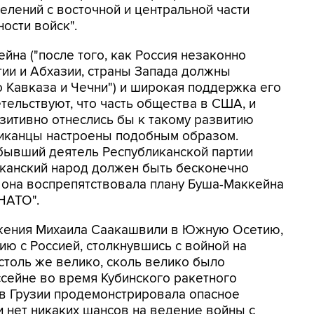
лений с восточной и центральной части
ости войск".
на ("после того, как Россия незаконно
ии и Абхазии, страны Запада должны
 Кавказа и Чечни") и широкая поддержка его
ельствуют, что часть общества в США, и
зитивно отнеслись бы к такому развитию
риканцы настроены подобным образом.
 бывший деятель Республиканской партии
иканский народ должен быть бесконечно
о она воспрепятствовала плану Буша-Маккейна
НАТО".
ржения Михаила Саакашвили в Южную Осетию,
ю с Россией, столкнувшись с войной на
столь же велико, сколь велико было
сейне во время Кубинского ракетного
а в Грузии продемонстрировала опасное
 нет никаких шансов на ведение войны с