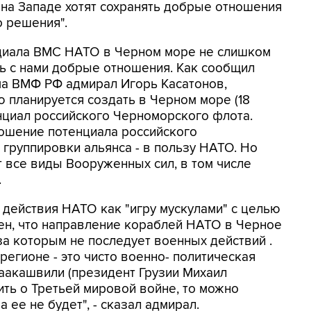
 на Западе хотят сохранять добрые отношения
о решения".
циала ВМС НАТО в Черном море не слишком
ь с нами добрые отношения. Как сообщил
а ВМФ РФ адмирал Игорь Касатонов,
 планируется создать в Черном море (18
нциал российского Черноморского флота.
тношение потенциала российского
группировки альянса - в пользу НАТО. Но
т все виды Вооруженных сил, в том числе
.
 действия НАТО как "игру мускулами" с целью
ен, что направление кораблей НАТО в Черное
за которым не последует военных действий .
регионе - это чисто военно- политическая
аакашвили (президент Грузии Михаил
ить о Третьей мировой войне, то можно
а ее не будет", - сказал адмирал.