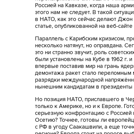
Россией на Кавказе, когда наша арми
этого нам не следует. В такой ситуа
в НАТО, как это сейчас делают Джон 
статье, опубликованной на веб-сайте "R
Параллель с Карибским кризисом, пр
несколько натянут, но оправдана. С
это ни странно звучит, роль советски
были установлены на Кубе в 1962 г.
впервые поставив мир на грань ядер
демонтажа ракет стало переломным 
разрядки международной напряжённо
нынешним кандидатам в президенты
Но позиция НАТО, приславшего в Че
только к Америке, но и к Европе. Г
серьезную конфронтацию с Россией 
Осетию? Точнее, готовы ли европей
с РФ в угоду Саакашвили, а еще точ
регионе? Европа стоит на пороге выб