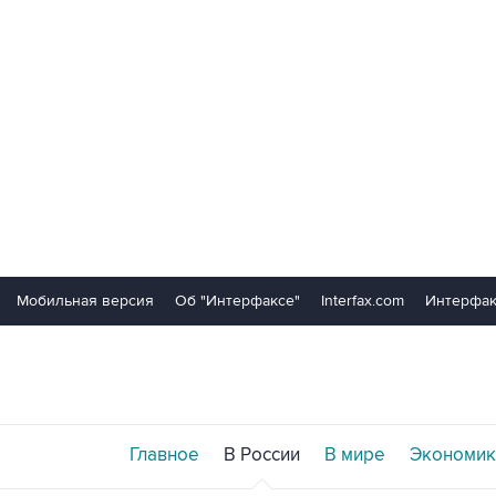
Мобильная версия
Об "Интерфаксе"
Interfax.com
Интерфак
Главное
В России
В мире
Экономик