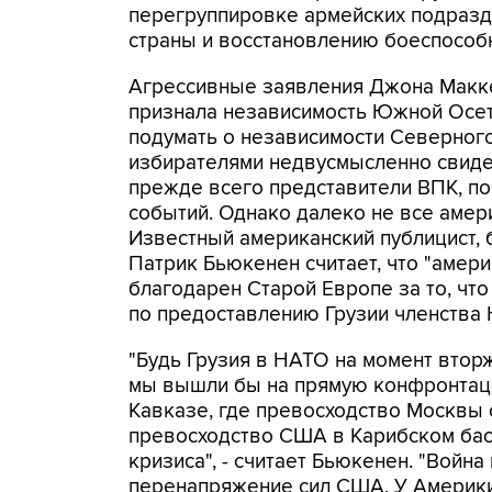
перегруппировке армейских подразде
страны и восстановлению боеспособн
Агрессивные заявления Джона Маккей
признала независимость Южной Осет
подумать о независимости Северного
избирателями недвусмысленно свидет
прежде всего представители ВПК, по
событий. Однако далеко не все аме
Известный американский публицист,
Патрик Бьюкенен считает, что "амер
благодарен Старой Европе за то, чт
по предоставлению Грузии членства 
"Будь Грузия в НАТО на момент вто
мы вышли бы на прямую конфронтаци
Кавказе, где превосходство Москвы 
превосходство США в Карибском бас
кризиса", - считает Бьюкенен. "Войн
перенапряжение сил США. У Америки