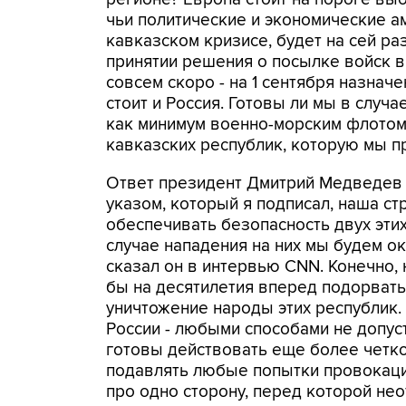
чьи политические и экономические а
кавказском кризисе, будет на сей ра
принятии решения о посылке войск в 
совсем скоро - на 1 сентября назна
стоит и Россия. Готовы ли мы в случ
как минимум военно-морским флотом
кавказских республик, которую мы п
Ответ президент Дмитрий Медведев д
указом, который я подписал, наша ст
обеспечивать безопасность двух этих
случае нападения на них мы будем о
сказал он в интервью CNN. Конечно, 
бы на десятилетия вперед подорвать
уничтожение народы этих республик. 
России - любыми способами не допус
готовы действовать еще более четко,
подавлять любые попытки провокаций
про одно сторону, перед которой нео