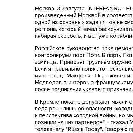
Москва. 30 августа. INTERFAX.RU - В
произведенный Москвой в соответст
одной из основных задачи - он не см
региона, который начал раскручиватьс
набирая скорость, и вот уже корабли
Российское руководство пока демонс
контролируем порт Поти. В порту По
эсминцы. Привозят грузинам оружие. В
Если я правильно понял, то нескольк
миноносец "Макфолк". Порт живет и 
Медведев в интервью французскому т
после подписания указов о признани
В Кремле пока не допускают мысли о
ведя речь лишь об опасности "холодно
и перспектива холодной войны, но мы 
позиции наших партнеров", - сказал 
телеканалу "Russia Today". Говоря о