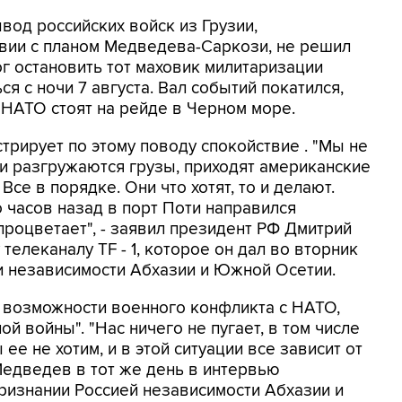
ывод российских войск из Грузии,
вии с планом Медведева-Саркози, не решил
ог остановить тот маховик милитаризации
я с ночи 7 августа. Вал событий покатился,
 НАТО стоят на рейде в Черном море.
трирует по этому поводу спокойствие . "Мы не
ти разгружаются грузы, приходят американские
се в порядке. Они что хотят, то и делают.
о часов назад в порт Поти направился
процветает", - заявил президент РФ Дмитрий
елеканалу TF - 1, которое он дал во вторник
и независимости Абхазии и Южной Осетии.
 возможности военного конфликта с НАТО,
й войны". "Нас ничего не пугает, в том числе
ее не хотим, и в этой ситуации все зависит от
Медведев в тот же день в интервью
 признании Россией независимости Абхазии и