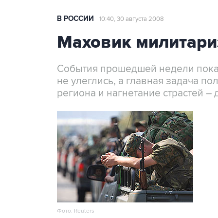
В РОССИИ
10:40, 30 августа 2008
Маховик милитари
События прошедшей недели показ
не улеглись, а главная задача п
региона и нагнетание страстей –
Фото: Reuters