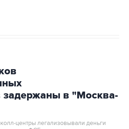
огибшем в результате атаки ВСУ на
ков
нных
 задержаны в "Москва-
 колл-центры легализовывали деньги