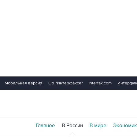
Мобильная версия
Об "Интерфаксе"
Interfax.com
Интерфак
Главное
В России
В мире
Экономик