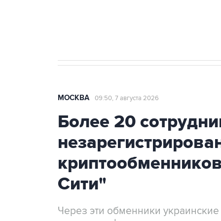
Аксенов сообщил о четвертом п
Крым
МОСКВА
09:50, 7 августа 2026
Более 20 сотрудни
незарегистрирова
криптообменников
Сити"
Через эти обменники украинские