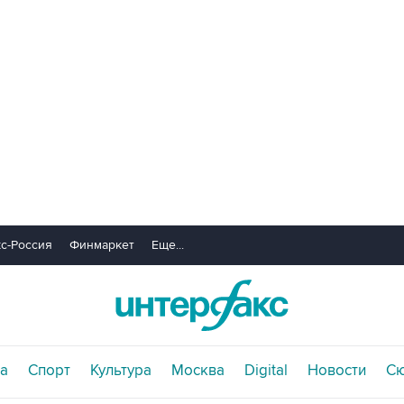
с-Россия
Финмаркет
Еще...
а
Спорт
Культура
Москва
Digital
Новости
С