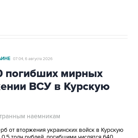
с Ираном начнутся в понедельник
АИНЕ
07:04, 6 августа 2026
0 погибших мирных
жении ВСУ в Курскую
странным наемникам
ерб от вторжения украинских войск в Курскую
0,5 трлн рублей, погибшими числятся 640