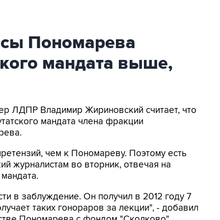
нсы Пономарева
ского мандата выше,
дер ЛДПР Владимир Жириновский считает, что
утатского мандата члена фракции
рева.
претензий, чем к Пономареву. Поэтому есть
кий журналистам во вторник, отвечая на
 мандата.
ти в заблуждение. Он получил в 2012 году 7
лучает таких гонораров за лекции", - добавил
стве Пономарева с фондом "Сколково".