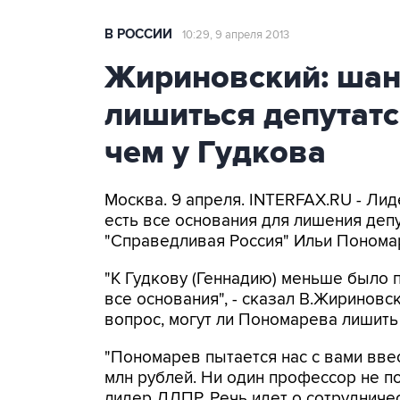
В РОССИИ
10:29, 9 апреля 2013
Жириновский: ша
лишиться депутат
чем у Гудкова
Москва. 9 апреля. INTERFAX.RU - Ли
есть все основания для лишения деп
"Справедливая Россия" Ильи Понома
"К Гудкову (Геннадию) меньше было 
все основания", - сказал В.Жириновс
вопрос, могут ли Пономарева лишить
"Пономарев пытается нас с вами ввес
млн рублей. Ни один профессор не по
лидер ЛДПР. Речь идет о сотрудниче