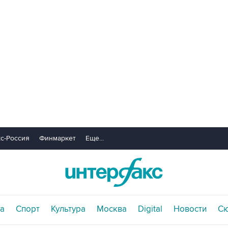
с-Россия
Финмаркет
Еще...
а
Спорт
Культура
Москва
Digital
Новости
С