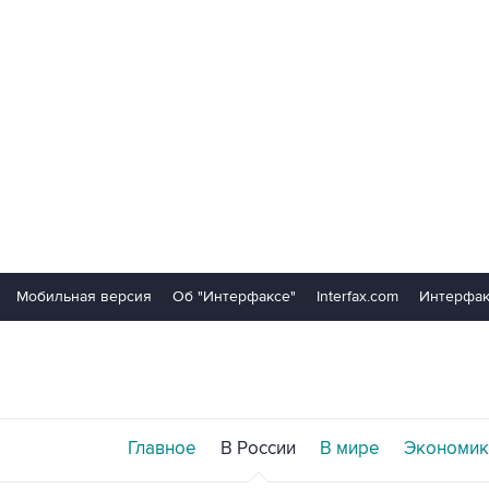
Мобильная версия
Об "Интерфаксе"
Interfax.com
Интерфак
Главное
В России
В мире
Экономик