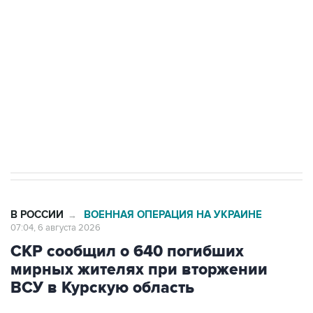
одних руках все службы тыла Минобороны
Как российские медицинские технологии
выходят на мировые рынки
Социальная реклама, АНО «Национальные приоритеты».
ИНН 7725383515 Erid: F7NfYUJCUneVdTRF8PRs
Трамп заявил, что переговоры с Ираном
начнутся в понедельник
В РОССИИ
ВОЕННАЯ ОПЕРАЦИЯ НА УКРАИНЕ
→
07:04, 6 августа 2026
СКР сообщил о 640 погибших
мирных жителях при вторжении
ВСУ в Курскую область