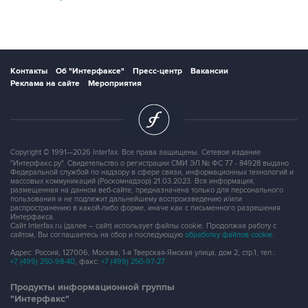
Контакты
Об "Интерфаксе"
Пресс-центр
Вакансии
Реклама на сайте
Мероприятия
Copyright © 1991—2026 Interfax. Все права защищены. Сетевое издание
"Интерфакс.ру". Свидетельство о регистрации СМИ ЭЛ № ФС 77 - 84928 выдано
Федеральной службой по надзору в сфере связи, информационных технологий и
массовых коммуникаций (Роскомнадзор) 21.03.2023. Вся информация,
размещенная на данном веб-сайте, предназначена только для персонального
пользования и не подлежит дальнейшему воспроизведению и/или
распространению в какой-либо форме, иначе как с письменного разрешения
Интерфакса.
Сайт Interfax.ru (далее – сайт) использует файлы cookie. Продолжая работу с
сайтом, Вы соглашаетесь на сбор и последующую
обработку файлов cookie
.
Адрес: Россия, 127006, Москва, 1-я Тверская-Ямская улица, дом 2, стр.1, тел.:
+7 (499) 250-98-40
, факс:
+7 (499) 250-97-27
Продукты информационной группы
"Интерфакс"
Информация о компаниях, товарах и людях
СПАРК