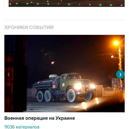
ХРОНИКИ СОБЫТИЙ
❮
❯
Военная операция на Украине
О
11036 материалов
2