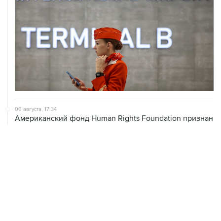
06 августа, 17:34
Американский фонд Human Rights Foundation признан
нежелательным в РФ
06 августа, 17:16
Москва не получала от Еревана официальных
обращений о прекращении концессии Южно-
Кавказской железной дороги
06 августа, 17:03
Пострадавшие от атак на Wildberries селлеры могут
получить отсрочки по налогам