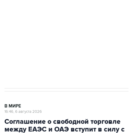
одних руках все службы тыла Минобороны
Как российские медицинские технологии
выходят на мировые рынки
Социальная реклама, АНО «Национальные приоритеты».
ИНН 7725383515 Erid: F7NfYUJCUneVdTRF8PRs
Трамп заявил, что переговоры с Ираном
начнутся в понедельник
В МИРЕ
16:46, 6 августа 2026
Соглашение о свободной торговле
между ЕАЭС и ОАЭ вступит в силу с
6 октября