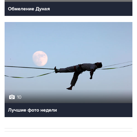
9
Обмеление Дуная