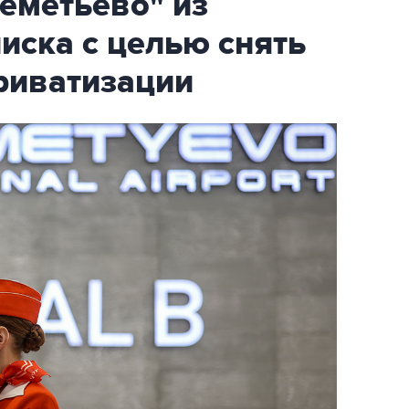
еметьево" из
писка с целью снять
риватизации