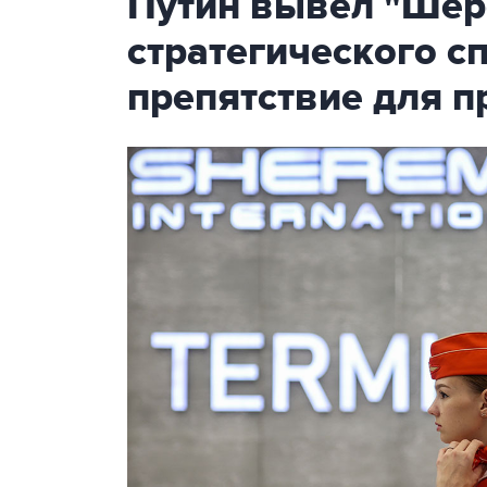
Путин вывел "Шер
стратегического с
препятствие для п