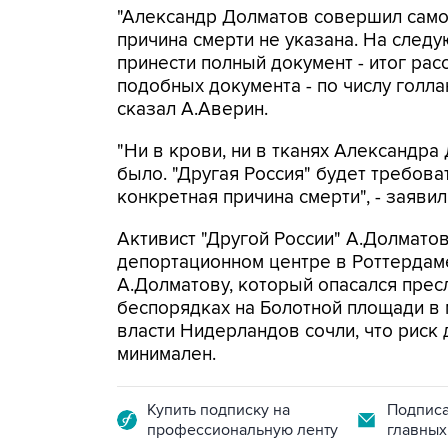
"Александр Долматов совершил самоу
причина смерти не указана. На сле
принести полный документ - итог расс
подобных документа - по числу голла
сказал А.Аверин.
"Ни в крови, ни в тканях Александр
было. "Другая Россия" будет требов
конкретная причина смерти", - заявил
Активист "Другой России" А.Долматов
депортационном центре в Роттердам
А.Долматову, который опасался прес
беспорядках на Болотной площади в м
власти Нидерландов сочли, что риск
минимален.
Купить подписку на
Подписа
профессиональную ленту
главных