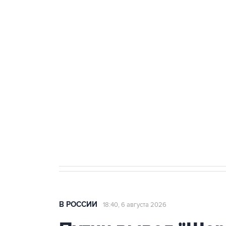
тыла Минобороны
ФСБ сообщила о задержании в 
теракт на объекте Росгвардии
Как российские медицинские т
Социальная реклама, АНО «Национальные приоритеты».
И
Аксенов сообщил о четвертом п
Крым
В РОССИИ
18:40, 6 августа 2026