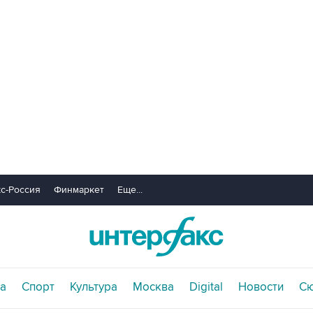
с-Россия
Финмаркет
Еще...
а
Спорт
Культура
Москва
Digital
Новости
С