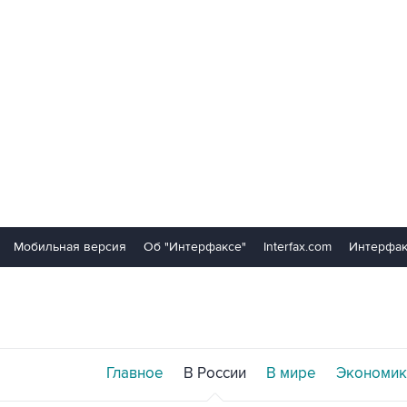
Мобильная версия
Об "Интерфаксе"
Interfax.com
Интерфак
Главное
В России
В мире
Экономик