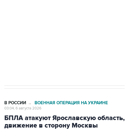
Путин сообщил о решении сосредоточить в
одних руках все службы тыла Минобороны
Как российские медицинские технологии
выходят на мировые рынки
Социальная реклама, АНО «Национальные приоритеты».
ИНН 7725383515 Erid: F7NfYUJCUneVdTRF8PRs
Трамп заявил, что переговоры с Ираном
начнутся в понедельник
В РОССИИ
ВОЕННАЯ ОПЕРАЦИЯ НА УКРАИНЕ
→
03:04, 6 августа 2026
БПЛА атакуют Ярославскую область,
движение в сторону Москвы