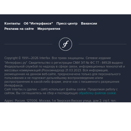
Контакты
Об "Интерфаксе"
Пресс-центр
Вакансии
Реклама на сайте
Мероприятия
Copyright © 1991—2026 Interfax. Все права защищены. Сетевое издание
"Интерфакс.ру". Свидетельство о регистрации СМИ ЭЛ № ФС 77 - 84928 выдано
Федеральной службой по надзору в сфере связи, информационных технологий и
массовых коммуникаций (Роскомнадзор) 21.03.2023. Вся информация,
размещенная на данном веб-сайте, предназначена только для персонального
пользования и не подлежит дальнейшему воспроизведению и/или
распространению в какой-либо форме, иначе как с письменного разрешения
Интерфакса.
Сайт Interfax.ru (далее – сайт) использует файлы cookie. Продолжая работу с
сайтом, Вы соглашаетесь на сбор и последующую
обработку файлов cookie
.
Адрес: Россия, 127006, Москва, 1-я Тверская-Ямская улица, дом 2, стр.1, тел.:
+7 (499) 250-98-40
, факс:
+7 (499) 250-97-27
Продукты информационной группы
"Интерфакс"
Информация о компаниях, товарах и людях