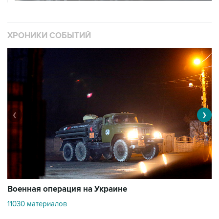
ХРОНИКИ СОБЫТИЙ
❮
❯
Военная операция на Украине
О
11030 материалов
3