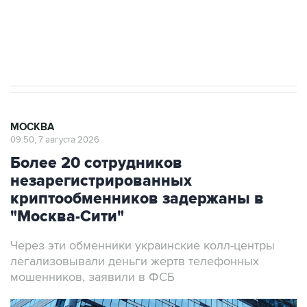
Аксенов сообщил о четвертом погибшем в
результате атаки ВСУ на Крым
МОСКВА
09:50, 7 августа 2026
Более 20 сотрудников
незарегистрированных
криптообменников задержаны в
"Москва-Сити"
Через эти обменники украинские колл-центры
легализовывали деньги жертв телефонных
мошенников, заявили в ФСБ