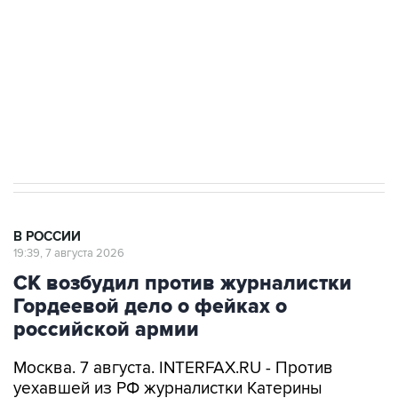
Беспилотные технологии и ИИ на службе у
электросетевых объектов и агрокомплексов
Социальная реклама, АНО «Национальные приоритеты».
ИНН 7725383515 Erid: F7NfYUJCUneVdwcydK6A
Аксенов сообщил о четвертом погибшем в
результате атаки ВСУ на Крым
В РОССИИ
19:39, 7 августа 2026
СК возбудил против журналистки
Гордеевой дело о фейках о
российской армии
Москва. 7 августа. INTERFAX.RU - Против
уехавшей из РФ журналистки Катерины