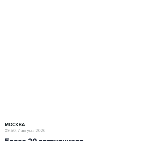
ФСБ сообщила о задержании в Приморье
подростков, готовивших теракт на объекте
Росгвардии
Беспилотные технологии и ИИ на службе у
электросетевых объектов и агрокомплексов
Социальная реклама, АНО «Национальные приоритеты».
ИНН 7725383515 Erid: F7NfYUJCUneVdwcydK6A
Аксенов сообщил о четвертом погибшем в
результате атаки ВСУ на Крым
МОСКВА
09:50, 7 августа 2026