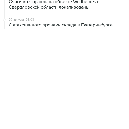
Очаги возгорания на объекте Wildberries в
Свердловской области локализованы
07 августа, 08:03
С атакованного дронами склада в Екатеринбурге
эвакуировали 800 человек
07 августа, 07:46
В Екатеринбурге тушат пожар на логистическом
объекте Wildberries