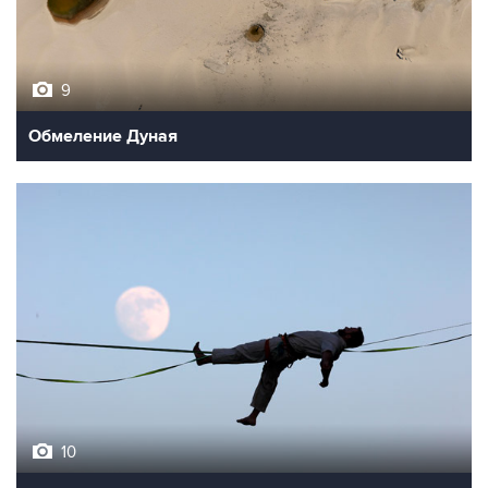
9
Обмеление Дуная
10