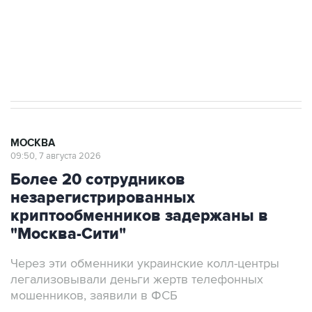
Социальная реклама, АНО «Национальные приоритеты».
ИНН 7725383515 Erid: F7NfYUJCUneVdTRF8PRs
Аксенов сообщил о четвертом погибшем в
результате атаки ВСУ на Крым
МОСКВА
09:50, 7 августа 2026
Более 20 сотрудников
незарегистрированных
криптообменников задержаны в
"Москва-Сити"
Через эти обменники украинские колл-центры
легализовывали деньги жертв телефонных
мошенников, заявили в ФСБ