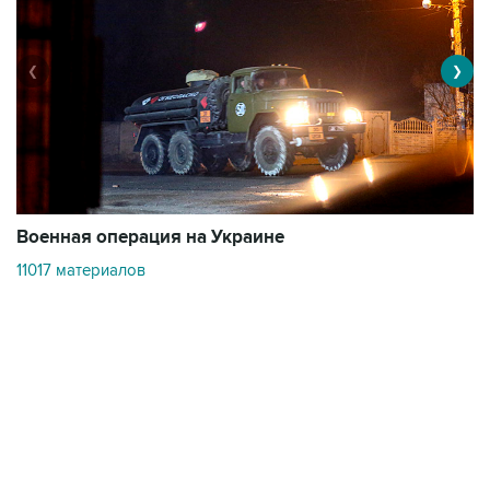
❮
❯
Военная операция на Украине
О
11017 материалов
3
Контакты
Об "Интерфаксе"
Пресс-центр
Вакансии
Реклама на сайте
Мероприятия