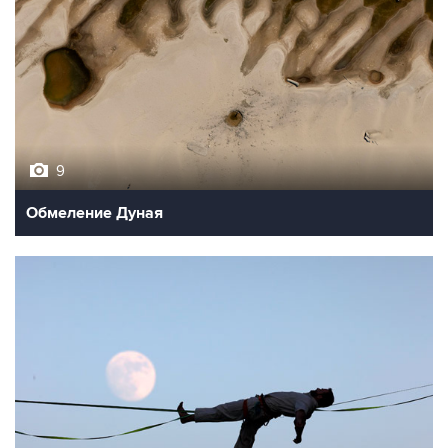
9
Обмеление Дуная