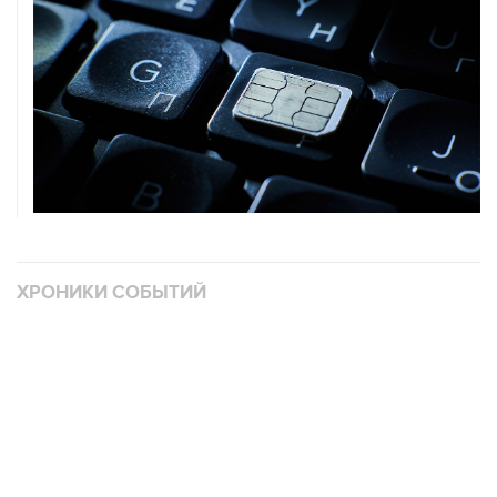
ХРОНИКИ СОБЫТИЙ
❮
❯