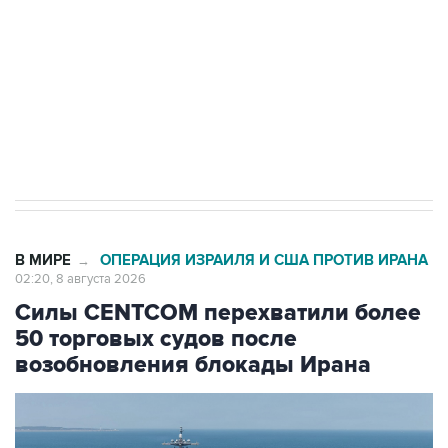
электросетевых объектов и агрокомплексов
Социальная реклама, АНО «Национальные приоритеты».
ИНН 7725383515 Erid: F7NfYUJCUneVdwcydK6A
Кабмин РФ разрешил до 1 июля 2027 года
импорт, выпуск и обращение бензина Евро 2,
Евро 3, Евро 4
В МИРЕ
ОПЕРАЦИЯ ИЗРАИЛЯ И США ПРОТИВ ИРАНА
→
02:20, 8 августа 2026
Силы CENTCOM перехватили более
50 торговых судов после
возобновления блокады Ирана