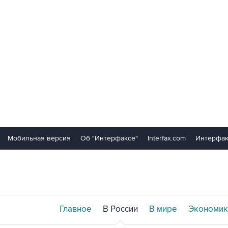
Мобильная версия
Об "Интерфаксе"
Interfax.com
Интерфак
Главное
В России
В мире
Экономик