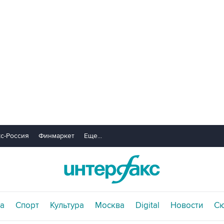
с-Россия
Финмаркет
Еще...
а
Спорт
Культура
Москва
Digital
Новости
С