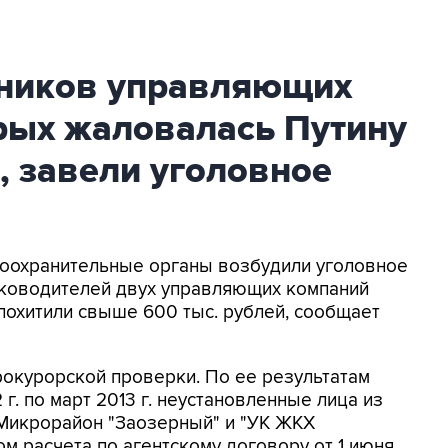
дников управляющих
рых жаловалась Путину
, завели уголовное
воохранительные органы возбудили уголовное
уководителей двух управляющих компаний
похитили свыше 600 тыс. рублей, сообщает
окурорской проверки. По ее результатам
 г. по март 2013 г. неустановленные лица из
Микрорайон "Заозерный" и "УК ЖКХ
м расчета по агентскому договору от 1 июня