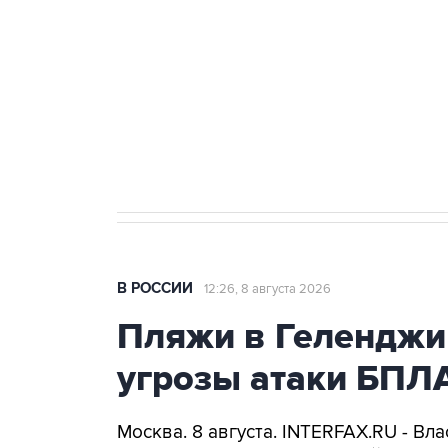
Беспилотные технологии и ИИ н
агрокомплексов
Социальная реклама, АНО «Национальные приоритеты».
И
Кабмин РФ разрешил до 1 июля 
бензина Евро 2, Евро 3, Евро 4
В РОССИИ
12:26, 8 августа 2026
Пляжи в Геленджи
угрозы атаки БПЛ
Москва. 8 августа. INTERFAX.RU - Вл