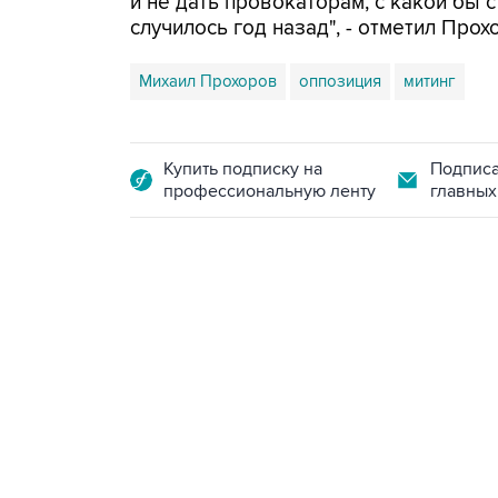
и не дать провокаторам, с какой бы с
случилось год назад", - отметил Прох
Михаил Прохоров
оппозиция
митинг
Купить подписку на
Подписа
профессиональную ленту
главных