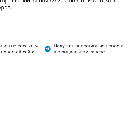
тороны они ни появились, повторить то, что
оров.
ться на рассылку
Получать оперативные новости
 новостей сайта
в официальном канале
06:42, 8 августа 2026