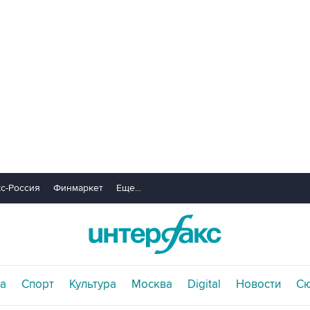
с-Россия
Финмаркет
Еще...
а
Спорт
Культура
Москва
Digital
Новости
С