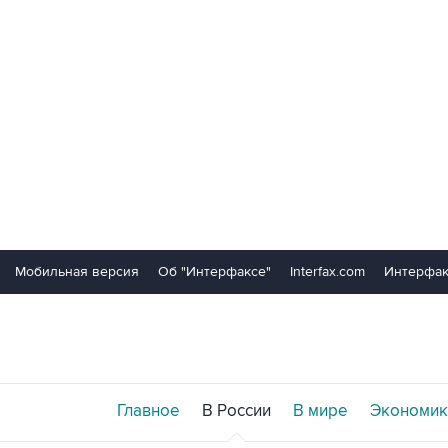
Мобильная версия
Об "Интерфаксе"
Interfax.com
Интерфак
Главное
В России
В мире
Экономик