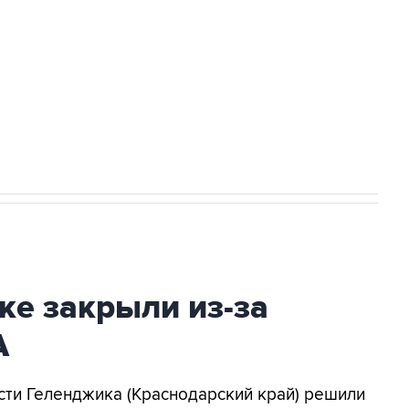
а службе у электросетевых объектов и
НН 7725383515 Erid: F7NfYUJCUneVdwcydK6A
2027 года импорт, выпуск и обращение
ке закрыли из-за
А
асти Геленджика (Краснодарский край) решили