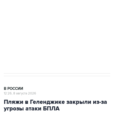
Росгвардии
Беспилотные технологии и ИИ на службе у
электросетевых объектов и агрокомплексов
Социальная реклама, АНО «Национальные приоритеты».
ИНН 7725383515 Erid: F7NfYUJCUneVdwcydK6A
Кабмин РФ разрешил до 1 июля 2027 года
импорт, выпуск и обращение бензина Евро 2,
Евро 3, Евро 4
В РОССИИ
12:26, 8 августа 2026
Пляжи в Геленджике закрыли из-за
угрозы атаки БПЛА