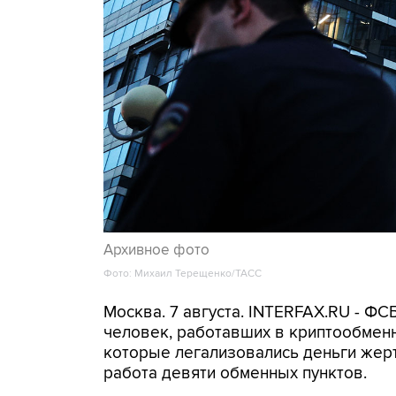
Архивное фото
Фото: Михаил Терещенко/ТАСС
Москва. 7 августа. INTERFAX.RU - Ф
человек, работавших в криптообменн
которые легализовались деньги же
работа девяти обменных пунктов.