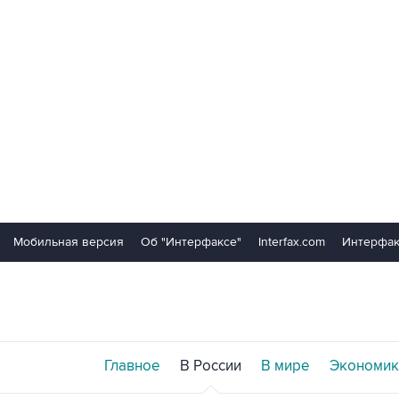
Мобильная версия
Об "Интерфаксе"
Interfax.com
Интерфак
Главное
В России
В мире
Экономик