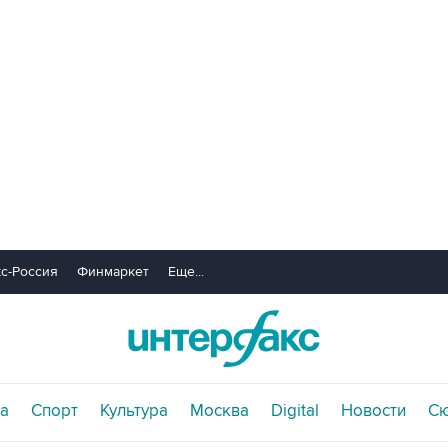
с-Россия
Финмаркет
Еще...
а
Спорт
Культура
Москва
Digital
Новости
С