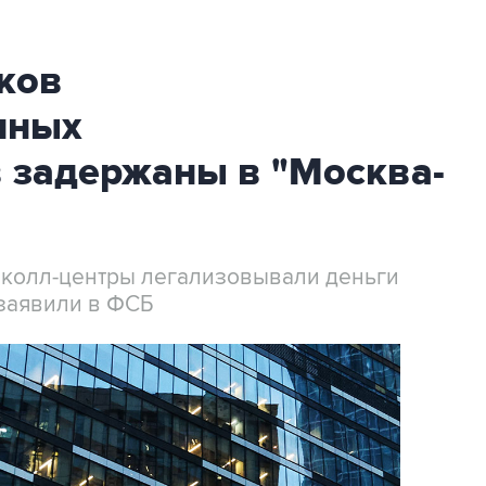
ков
нных
 задержаны в "Москва-
 колл-центры легализовывали деньги
заявили в ФСБ