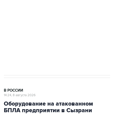
Промышленное предприятие в Самарской
области подверглось атаке БПЛА
Беспилотные технологии и ИИ на службе у
электросетевых объектов и агрокомплексов
Социальная реклама, АНО «Национальные приоритеты».
ИНН 7725383515 Erid: F7NfYUJCUneVdwcydK6A
Кабмин РФ разрешил до 1 июля 2027 года
импорт, выпуск и обращение бензина Евро 2,
Евро 3, Евро 4
В РОССИИ
14:24, 8 августа 2026
Оборудование на атакованном
БПЛА предприятии в Сызрани