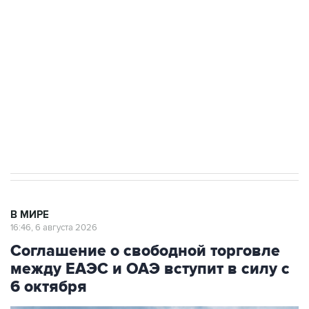
одних руках все службы тыла Минобороны
Как российские медицинские технологии
выходят на мировые рынки
Социальная реклама, АНО «Национальные приоритеты».
ИНН 7725383515 Erid: F7NfYUJCUneVdTRF8PRs
Трамп заявил, что переговоры с Ираном
начнутся в понедельник
В МИРЕ
16:46, 6 августа 2026
Соглашение о свободной торговле
между ЕАЭС и ОАЭ вступит в силу с
6 октября