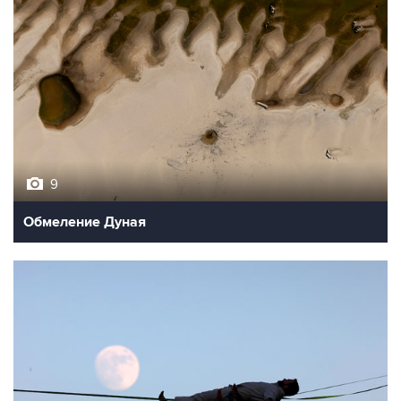
9
Обмеление Дуная