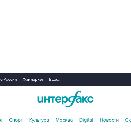
с-Россия
Финмаркет
Еще...
а
Спорт
Культура
Москва
Digital
Новости
С