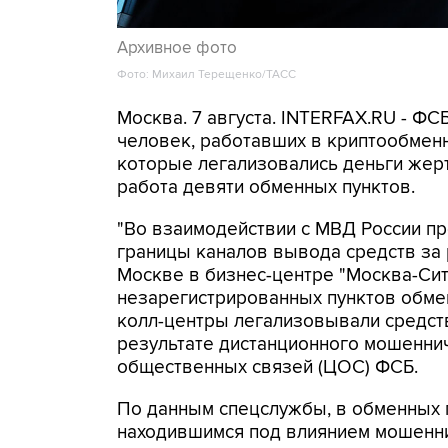
Архивное фото
Фото: Михаил Терещенко/ТАСС
Москва. 7 августа. INTERFAX.RU - Ф
человек, работавших в криптообменн
которые легализовались деньги же
работа девяти обменных пунктов.
"Во взаимодействии с МВД России п
границы каналов вывода средств за
Москве в бизнес-центре "Москва-Си
незарегистрированных пунктов обме
колл-центры легализовывали средств
результате дистанционного мошеннич
общественных связей (ЦОС) ФСБ.
По данным спецслужбы, в обменных п
находившимся под влиянием мошенни