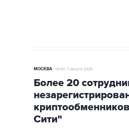
Социальная реклама, АНО «Национальные приоритеты».
И
Аксенов сообщил о четвертом п
Крым
МОСКВА
09:50, 7 августа 2026
Более 20 сотрудни
незарегистрирова
криптообменников
Сити"