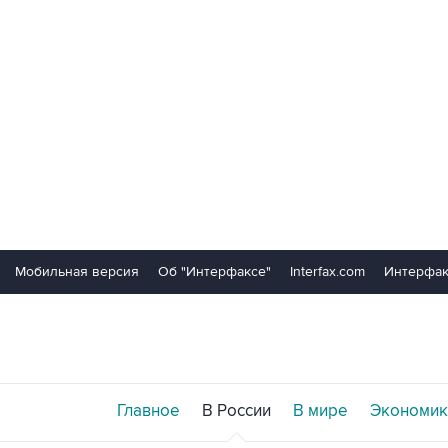
Мобильная версия
Об "Интерфаксе"
Interfax.com
Интерфак
Главное
В России
В мире
Экономик