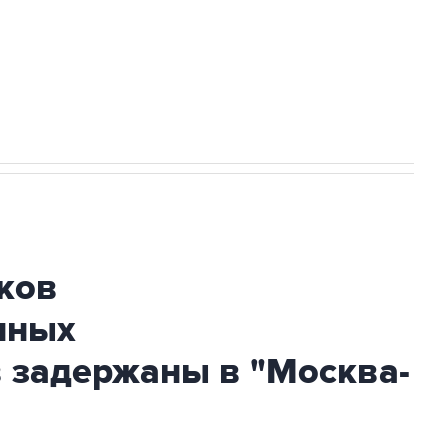
НН 7725383515 Erid: F7NfYUJCUneVdTRF8PRs
огибшем в результате атаки ВСУ на
ков
нных
 задержаны в "Москва-