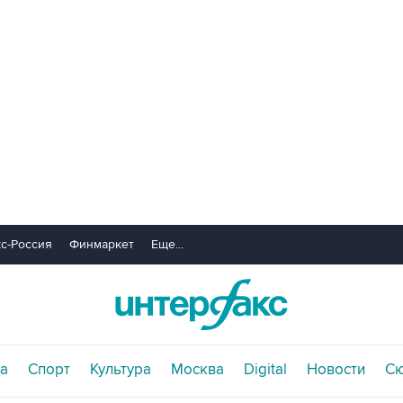
с-Россия
Финмаркет
Еще...
а
Спорт
Культура
Москва
Digital
Новости
С