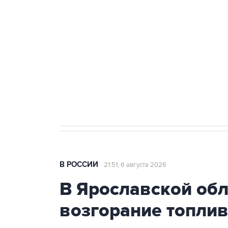
теракт на объекте Росгвардии
Как российские медицинские т
Социальная реклама, АНО «Национальные приоритеты».
И
Аксенов сообщил о четвертом п
Крым
В РОССИИ
21:51, 6 августа 2026
В Ярославской об
возгорание топли