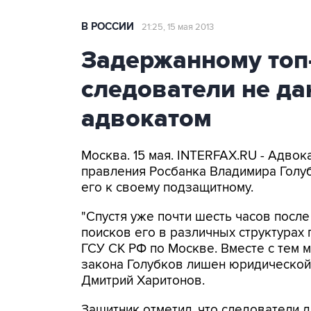
В РОССИИ
21:25, 15 мая 2013
Задержанному топ
следователи не да
адвокатом
Москва. 15 мая. INTERFAX.RU - Адво
правления Росбанка Владимира Голуб
его к своему подзащитному.
"Спустя уже почти шесть часов посл
поисков его в различных структурах
ГСУ СК РФ по Москве. Вместе с тем м
закона Голубков лишен юридической 
Дмитрий Харитонов.
Защитник отметил, что следователи д