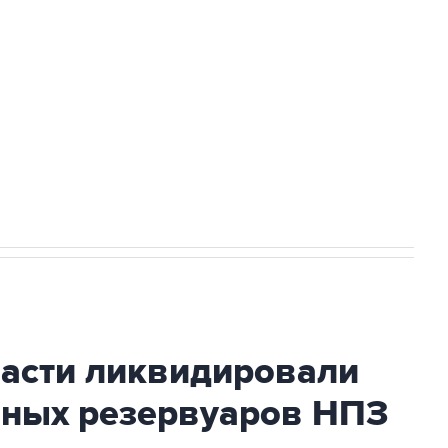
ехнологии выходят на мировые рынки
НН 7725383515 Erid: F7NfYUJCUneVdTRF8PRs
огибшем в результате атаки ВСУ на
ласти ликвидировали
вных резервуаров НПЗ