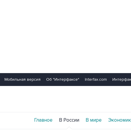
Мобильная версия
Об "Интерфаксе"
Interfax.com
Интерфак
Главное
В России
В мире
Экономик