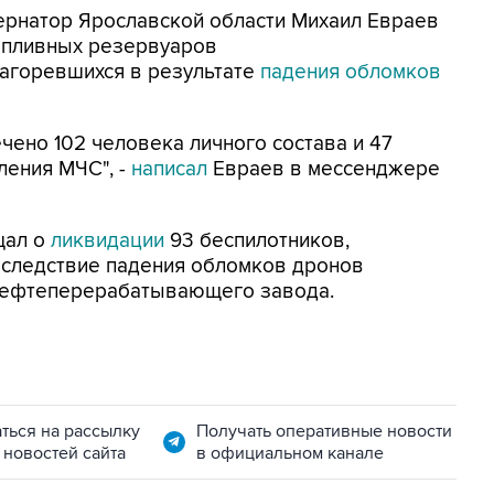
убернатор Ярославской области Михаил Евраев
опливных резервуаров
агоревшихся в результате
падения обломков
ено 102 человека личного состава и 47
ления МЧС", -
написал
Евраев в мессенджере
щал о
ликвидации
93 беспилотников,
Вследствие падения обломков дронов
нефтеперерабатывающего завода.
ться на рассылку
Получать оперативные новости
 новостей сайта
в официальном канале