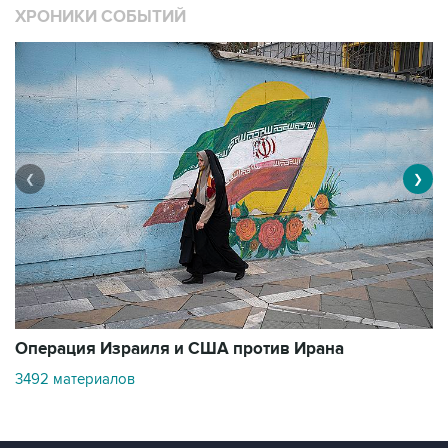
❮
❯
В
Операция Израиля и США против Ирана
11
3492 материалов
Контакты
Об "Интерфаксе"
Пресс-центр
Вакансии