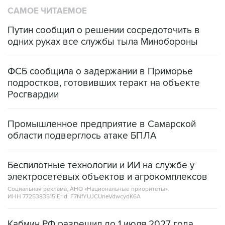
Путин сообщил о решении сосредоточить в
одних руках все службы тыла Минобороны
ФСБ сообщила о задержании в Приморье
подростков, готовивших теракт на объекте
Росгвардии
Промышленное предприятие в Самарской
области подверглось атаке БПЛА
Беспилотные технологии и ИИ на службе у
электросетевых объектов и агрокомплексов
Социальная реклама, АНО «Национальные приоритеты».
ИНН 7725383515 Erid: F7NfYUJCUneVdwcydK6A
Кабмин РФ разрешил до 1 июля 2027 года
импорт, выпуск и обращение бензина Евро 2,