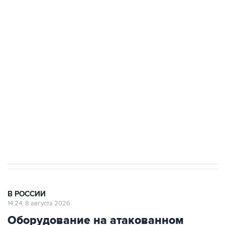
Путин вывел "Шереметьево" из
стратегического списка с целью снять
препятствие для приватизации
Беспилотные технологии и ИИ на службе у
электросетевых объектов и агрокомплексов
Социальная реклама, АНО «Национальные приоритеты».
ИНН 7725383515 Erid: F7NfYUJCUneVdwcydK6A
Очаги возгорания на объекте Wildberries в
Свердловской области локализованы
В РОССИИ
14:24, 8 августа 2026
Оборудование на атакованном