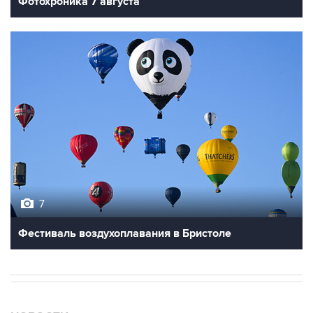
Фотохроника 7 августа
7
Фестиваль воздухоплавания в Бристоле