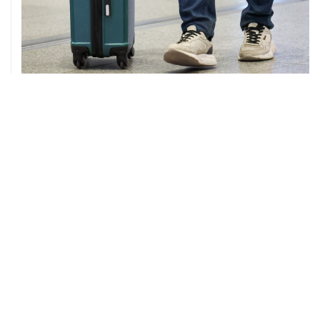
08 августа, 12:26
Пляжи в Геленджике закрыли из-за угрозы атаки
БПЛА
08 августа, 11:59
Возгорание на Ильском НПЗ из-за падения обломков
БПЛА ликвидировано
ХРОНИКИ СОБЫТИЙ