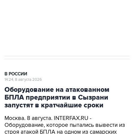
Кабмин РФ разрешил до 1 июля 2027 года
импорт, выпуск и обращение бензина Евро 2,
Евро 3, Евро 4
В РОССИИ
14:24, 8 августа 2026
Оборудование на атакованном
БПЛА предприятии в Сызрани
запустят в кратчайшие сроки
Москва. 8 августа. INTERFAX.RU -
Оборудование, которое пытались вывести из
строя атакой БПЛА на одном из самарских
предприятий в ночь на субботу, начнет
работать в кратчайшие сроки, сообщает пресс-