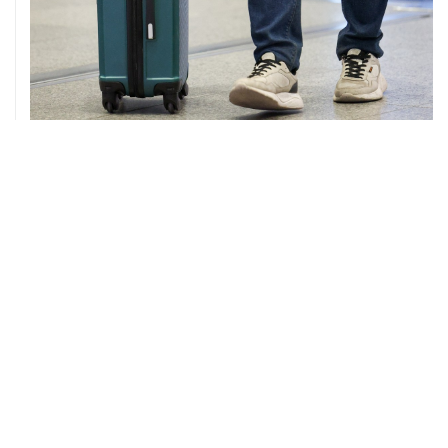
08 августа, 12:26
Пляжи в Геленджике закрыли из-за угрозы атаки
БПЛА
08 августа, 11:59
Возгорание на Ильском НПЗ из-за падения обломков
БПЛА ликвидировано
ХРОНИКИ СОБЫТИЙ