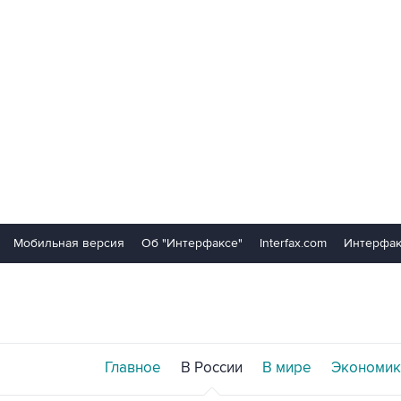
Мобильная версия
Об "Интерфаксе"
Interfax.com
Интерфак
Главное
В России
В мире
Экономик