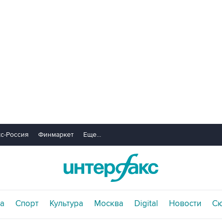
с-Россия
Финмаркет
Еще...
а
Спорт
Культура
Москва
Digital
Новости
С