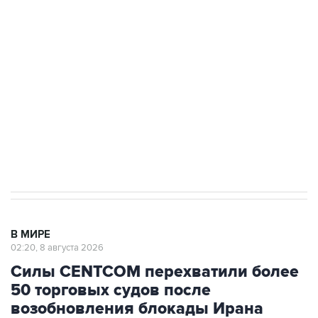
Росгвардии
Беспилотные технологии и ИИ на службе у
электросетевых объектов и агрокомплексов
Социальная реклама, АНО «Национальные приоритеты».
ИНН 7725383515 Erid: F7NfYUJCUneVdwcydK6A
Кабмин РФ разрешил до 1 июля 2027 года
импорт, выпуск и обращение бензина Евро 2,
Евро 3, Евро 4
В МИРЕ
02:20, 8 августа 2026
Силы CENTCOM перехватили более
50 торговых судов после
возобновления блокады Ирана