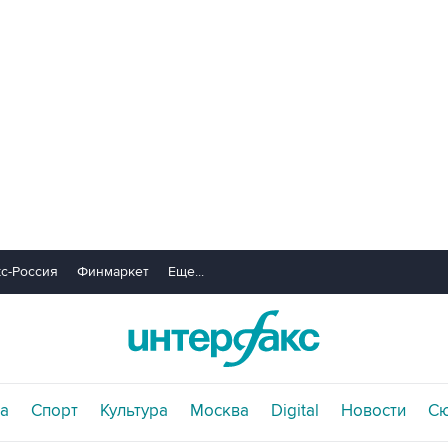
с-Россия
Финмаркет
Еще...
а
Спорт
Культура
Москва
Digital
Новости
С