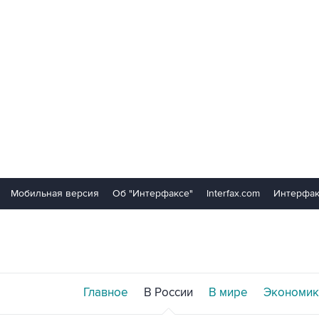
Мобильная версия
Об "Интерфаксе"
Interfax.com
Интерфак
Главное
В России
В мире
Экономик