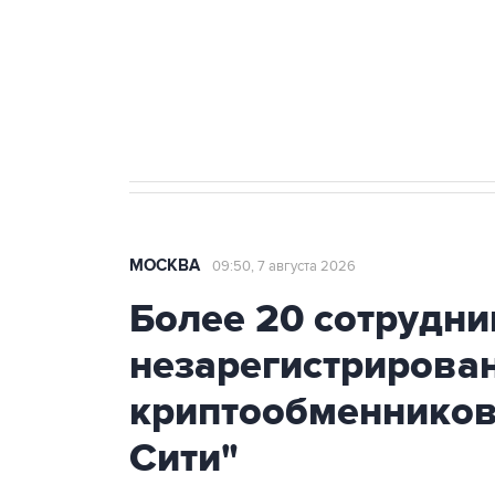
Социальная реклама, АНО «Национальные приоритеты».
И
Аксенов сообщил о четвертом п
Крым
МОСКВА
09:50, 7 августа 2026
Более 20 сотрудни
незарегистрирова
криптообменников
Сити"