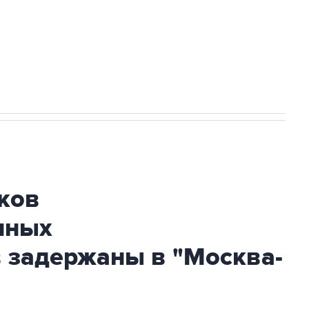
НН 7725383515 Erid: F7NfYUJCUneVdwcydK6A
огибшем в результате атаки ВСУ на
ков
нных
 задержаны в "Москва-