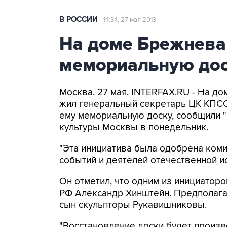
В РОССИИ
14:34, 27 мая 2013
На доме Брежнева
мемориальную до
Москва. 27 мая. INTERFAX.RU - На до
жил генеральный секретарь ЦК КПС
ему мемориальную доску, сообщили 
культуры Москвы в понедельник.
"Эта инициатива была одобрена ком
событий и деятелей отечественной ис
Он отметил, что одним из инициатор
РФ Александр Хинштейн. Предполагае
сын скульпторы Рукавишниковы.
"Восстановление доски будет произв