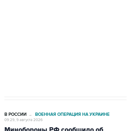
области подверглось атаке БПЛА
Беспилотные технологии и ИИ на службе у
электросетевых объектов и агрокомплексов
Социальная реклама, АНО «Национальные приоритеты».
ИНН 7725383515 Erid: F7NfYUJCUneVdwcydK6A
Кабмин РФ разрешил до 1 июля 2027 года
импорт, выпуск и обращение бензина Евро 2,
Евро 3, Евро 4
В РОССИИ
ВОЕННАЯ ОПЕРАЦИЯ НА УКРАИНЕ
→
09:29, 9 августа 2026
Минобороны РФ сообщило об
ударах по объектам в украинских