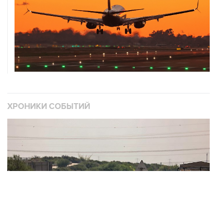
ХРОНИКИ СОБЫТИЙ
❮
❯