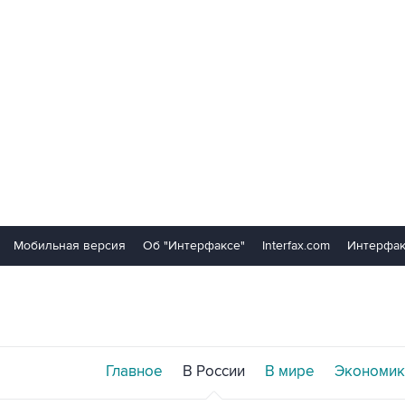
Мобильная версия
Об "Интерфаксе"
Interfax.com
Интерфак
Главное
В России
В мире
Экономик