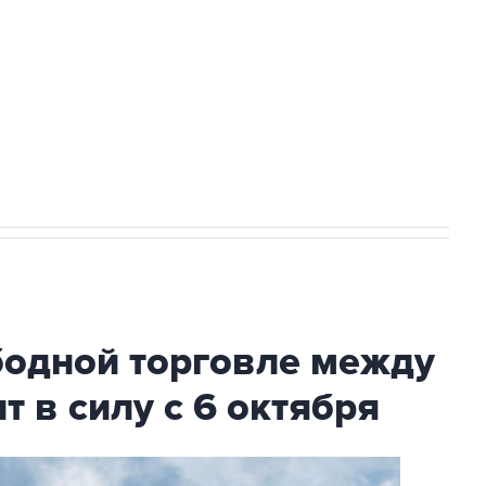
ехнологии выходят на мировые рынки
НН 7725383515 Erid: F7NfYUJCUneVdTRF8PRs
с Ираном начнутся в понедельник
бодной торговле между
т в силу с 6 октября