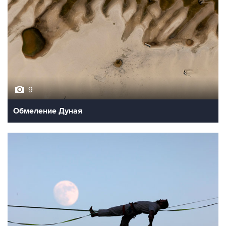
9
Обмеление Дуная