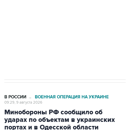
Беспилотные технологии и ИИ на службе у
электросетевых объектов и агрокомплексов
Социальная реклама, АНО «Национальные приоритеты».
ИНН 7725383515 Erid: F7NfYUJCUneVdwcydK6A
Кабмин РФ разрешил до 1 июля 2027 года
импорт, выпуск и обращение бензина Евро 2,
Евро 3, Евро 4
В РОССИИ
ВОЕННАЯ ОПЕРАЦИЯ НА УКРАИНЕ
→
09:29, 9 августа 2026
Минобороны РФ сообщило об
ударах по объектам в украинских
портах и в Одесской области
Москва. 9 августа. INTERFAX.RU - Минобороны