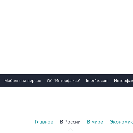
Мобильная версия
Об "Интерфаксе"
Interfax.com
Интерфак
Главное
В России
В мире
Экономик