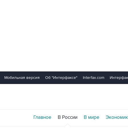
Мобильная версия
Об "Интерфаксе"
Interfax.com
Интерфак
Главное
В России
В мире
Экономик