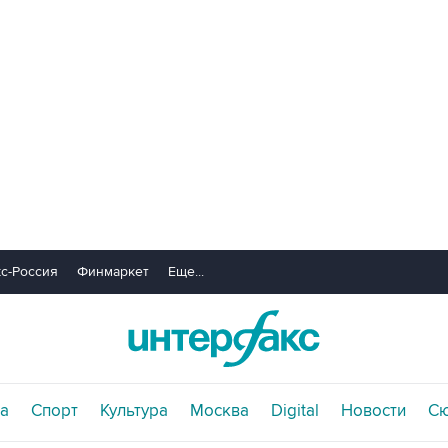
с-Россия
Финмаркет
Еще...
а
Спорт
Культура
Москва
Digital
Новости
С