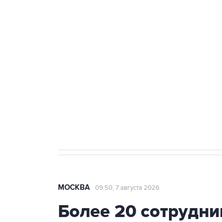
ФСБ сообщила о задержании в 
теракт на объекте Росгвардии
Беспилотные технологии и ИИ н
агрокомплексов
Социальная реклама, АНО «Национальные приоритеты».
И
Аксенов сообщил о четвертом п
Крым
МОСКВА
09:50, 7 августа 2026
Более 20 сотрудни