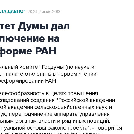
ЛА ДАВНО"
20:21, 2 июля 2013
тет Думы дал
ключение на
еформе РАН
ильный комитет Госдумы (по науке и
т палате отклонить в первом чтении
 реформировании РАН.
елесообразность в целях повышения
ледований создания "Российской академии
кой академии сельскохозяйственных наук и
ук, переподчинение аппарата управления
ьным органам власти и ряд иных новаций,
туальной основы законопроекта", - говорится