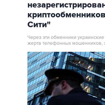
незарегистрирова
криптообменников
Сити"
Через эти обменники украинские
жертв телефонных мошенников, 