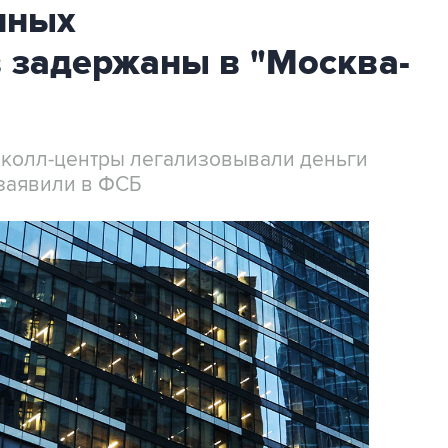
нных
 задержаны в "Москва-
 колл-центры легализовывали деньги
заявили в ФСБ