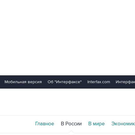
Мобильная версия
Об "Интерфаксе"
Interfax.com
Интерфак
Главное
В России
В мире
Экономик