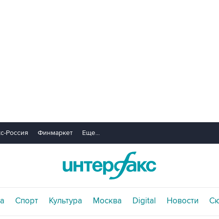
с-Россия
Финмаркет
Еще...
а
Спорт
Культура
Москва
Digital
Новости
С