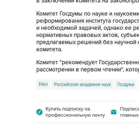
в заключении комитета на законопро
Комитет Госдумы по науке и наукоем
реформирования института государс
и необходимой задачей, однако ее р
нормативных правовых актов, субъе
предлагаемых решений без научной 
комитета.
Комитет "рекомендует Государственн
рассмотрении в первом чтении", кото
РАН
Российская академия наук
Госдума
Купить подписку на
Подписа
профессиональную ленту
главных