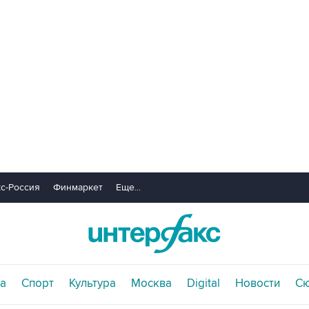
с-Россия
Финмаркет
Еще...
а
Спорт
Культура
Москва
Digital
Новости
С