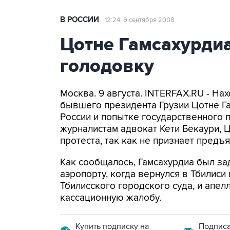
В РОССИИ
12:24, 9 сентября 2008
Цотне Гамсахурди
голодовку
Москва. 9 августа. INTERFAX.RU - Н
бывшего президента Грузии Цотне Г
России и попытке государственного 
журналистам адвокат Кети Бекаури, 
протеста, так как не признает предъ
Как сообщалось, Гамсахурдиа был за
аэропорту, когда вернулся в Тбилис
Тбилисского городского суда, и апел
кассационную жалобу.
Купить подписку на
Подписа