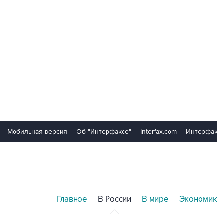
Мобильная версия
Об "Интерфаксе"
Interfax.com
Интерфак
Главное
В России
В мире
Экономик