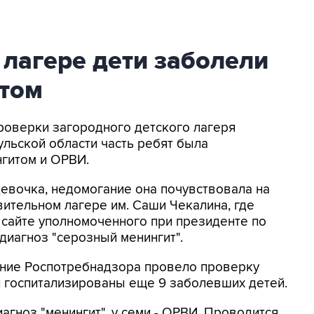
 лагере дети заболели
том
проверки загородного детского лагеря
льской области часть ребят была
нгитом и ОРВИ.
девочка, недомогание она почувствовала на
ительном лагере им. Саши Чекалина, где
а сайте уполномоченного при президенте по
диагноз "серозный менингит".
ление Роспотребнадзора провело проверку
и госпитализированы еще 9 заболевших детей.
гноз "менингит", у семи - ОРВИ. Проводится