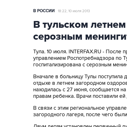
В РОССИИ
18:22, 10 июля 2013
В тульском летнем
серозным менинги
Тула. 10 июля. INTERFAX.RU - После 
управлением Роспотребнадзора по Ту
госпитализирована с серозным мени
Вначале в больницу Тулы поступила 
отдыхе в летнем загородном оздоров
находилась с 27 июня, сообщается н
правам ребенка. Врачи поставили ей 
В связи с этим региональное управ
загородного лагеря, после чего был
Двум детям установлен первичный диа