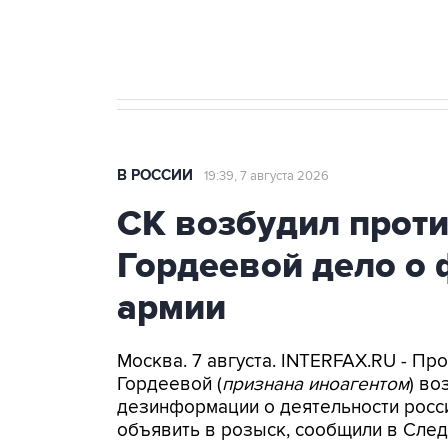
Крым
В РОССИИ
19:39, 7 августа 2026
СК возбудил прот
Гордеевой дело о 
армии
Москва. 7 августа. INTERFAX.RU - П
Гордеевой (
признана иноагентом
) во
дезинформации о деятельности росси
объявить в розыск, сообщили в След