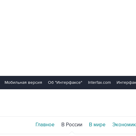
Мобильная версия
Об "Интерфаксе"
Interfax.com
Интерфак
Главное
В России
В мире
Экономик