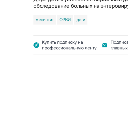
обследование больных на энтеровир
менингит
ОРВИ
дети
Купить подписку на
Подписа
профессиональную ленту
главных
13:11, 7 августа 2026