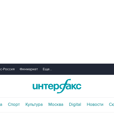
с-Россия
Финмаркет
Еще...
а
Спорт
Культура
Москва
Digital
Новости
С